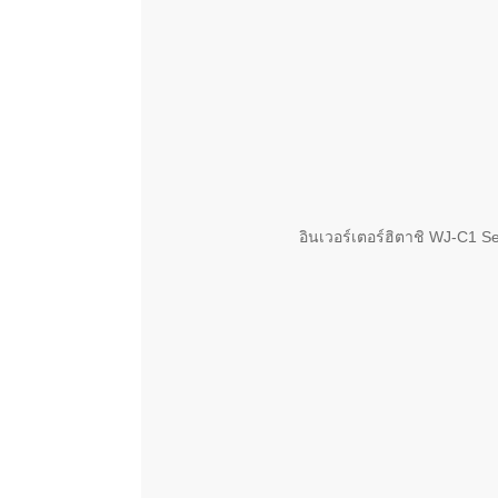
อินเวอร์เตอร์ฮิตาชิ WJ-C1 S